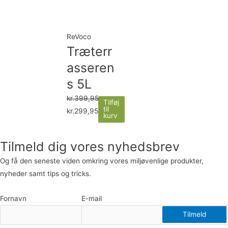
ReVoco
Træterr
asseren
s 5L
kr.
399,95
Tilføj
til
kr.
299,95
kurv
Tilmeld dig vores nyhedsbrev
Og få den seneste viden omkring vores miljøvenlige produkter,
nyheder samt tips og tricks.
Fornavn
E-mail