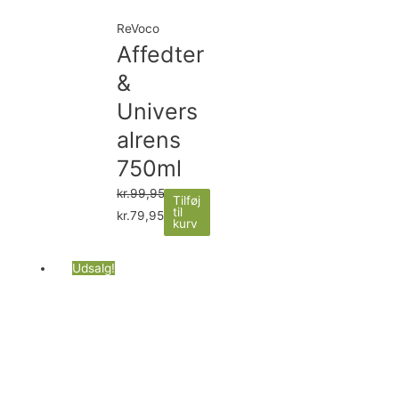
ReVoco
Affedter
&
Univers
alrens
750ml
kr.
99,95
Tilføj
til
kr.
79,95
kurv
Udsalg!