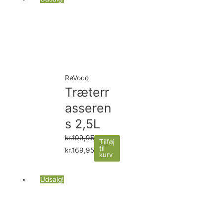
ReVoco
Træterr
asseren
s 2,5L
kr.
199,95
Tilføj
til
kr.
169,95
kurv
Udsalg!