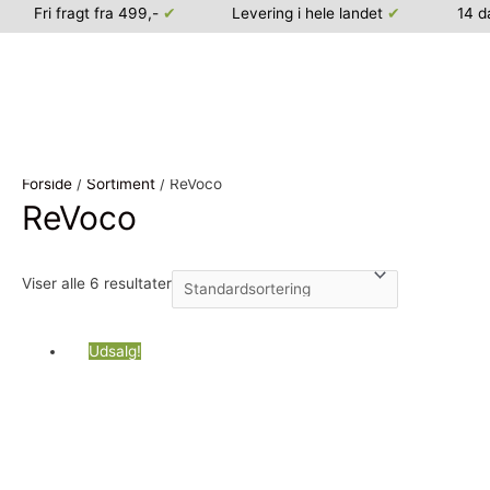
Fri fragt fra 499,-
✔
Levering i hele landet
✔
14 d
Gå
Forside
/
Sortiment
/ ReVoco
til
ReVoco
indholdet
Viser alle 6 resultater
Udsalg!