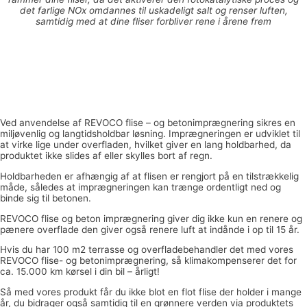
det farlige NOx omdannes til uskadeligt salt og renser luften,
samtidig med at dine fliser forbliver rene i årene frem
Ved anvendelse af REVOCO flise – og betonimprægnering sikres en
miljøvenlig og langtidsholdbar løsning. Imprægneringen er udviklet til
at virke lige under overfladen, hvilket giver en lang holdbarhed, da
produktet ikke slides af eller skylles bort af regn.
Holdbarheden er afhængig af at flisen er rengjort på en tilstrækkelig
måde, således at imprægneringen kan trænge ordentligt ned og
binde sig til betonen.
REVOCO flise og beton imprægnering giver dig ikke kun en renere og
pænere overflade den giver også renere luft at indånde i op til 15 år.
Hvis du har 100 m2 terrasse og overfladebehandler det med vores
REVOCO flise- og betonimprægnering, så klimakompenserer det for
ca. 15.000 km kørsel i din bil – årligt!
Så med vores produkt får du ikke blot en flot flise der holder i mange
år, du bidrager også samtidig til en grønnere verden via produktets