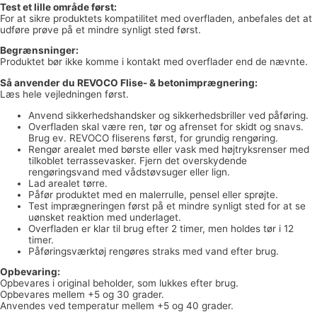
Test et lille område først:
For at sikre produktets kompatilitet med overfladen, anbefales det at
udføre prøve på et mindre synligt sted først.
Begrænsninger:
Produktet bør ikke komme i kontakt med overflader end de nævnte.
Så anvender du REVOCO Flise- & betonimprægnering:
Læs hele vejledningen først.
Anvend sikkerhedshandsker og sikkerhedsbriller ved påføring.
Overfladen skal være ren, tør og afrenset for skidt og snavs.
Brug ev. REVOCO fliserens først, for grundig rengøring.
Rengør arealet med børste eller vask med højtryksrenser med
tilkoblet terrassevasker. Fjern det overskydende
rengøringsvand med vådstøvsuger eller lign.
Lad arealet tørre.
Påfør produktet med en malerrulle, pensel eller sprøjte.
Test imprægneringen først på et mindre synligt sted for at se
uønsket reaktion med underlaget.
Overfladen er klar til brug efter 2 timer, men holdes tør i 12
timer.
Påføringsværktøj rengøres straks med vand efter brug.
Opbevaring:
Opbevares i original beholder, som lukkes efter brug.
Opbevares mellem +5 og 30 grader.
Anvendes ved temperatur mellem +5 og 40 grader.