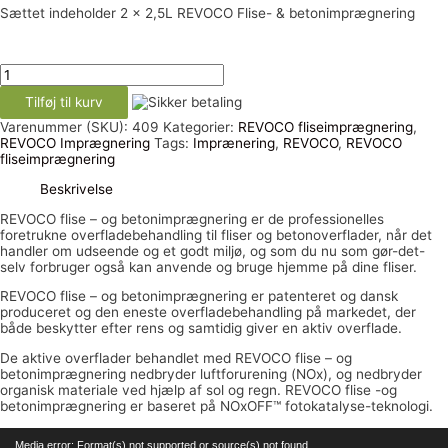
Sættet indeholder 2 x 2,5L REVOCO Flise- & betonimprægnering
Flise-
&
Tilføj til kurv
betonimprægnering
5L
Varenummer (SKU):
409
Kategorier:
REVOCO fliseimprægnering
,
antal
REVOCO Imprægnering
Tags:
Imprænering
,
REVOCO
,
REVOCO
fliseimprægnering
Beskrivelse
REVOCO flise – og betonimprægnering er de professionelles
foretrukne overfladebehandling til fliser og betonoverflader, når det
handler om udseende og et godt miljø, og som du nu som gør-det-
selv forbruger også kan anvende og bruge hjemme på dine fliser.
REVOCO flise – og betonimprægnering er patenteret og dansk
produceret og den eneste overfladebehandling på markedet, der
både beskytter efter rens og samtidig giver en aktiv overflade.
De aktive over­flader behandlet med REVOCO flise – og
betonimprægnering nedbryder luftforurening (NOx), og nedbryder
organisk materiale ved hjælp af sol og regn. REVOCO flise -og
betonimprægnering er baseret på NOx­OFF™ fotokatalyse-teknologi.
Videoafspiller
Media error: Format(s) not supported or source(s) not found