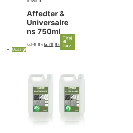
ReVoco
Affedter &
Universalre
ns 750ml
Tilføj
til
kr.
99,95
kr.
79,95
kurv
Udsalg!