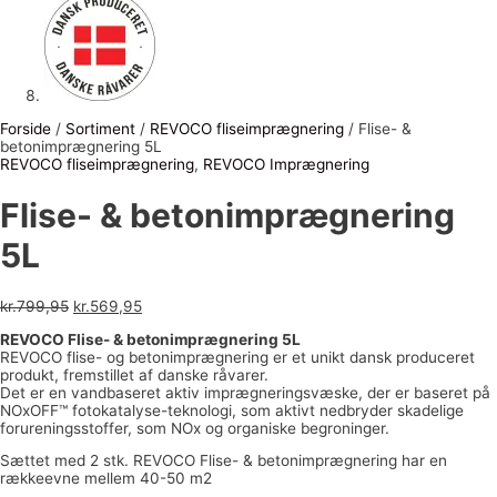
Forside
/
Sortiment
/
REVOCO fliseimprægnering
/ Flise- &
betonimprægnering 5L
REVOCO fliseimprægnering
,
REVOCO Imprægnering
Flise- & betonimprægnering
5L
kr.
799,95
kr.
569,95
REVOCO Flise- & betonimprægnering 5L
REVOCO flise- og betonimprægnering er et unikt dansk produceret
produkt, fremstillet af danske råvarer.
Det er en vandbaseret aktiv imprægneringsvæske, der er baseret på
NOx­OFF™ fotokatalyse-teknologi, som aktivt nedbryder skadelige
forureningsstoffer, som NOx og organiske begroninger.
Sættet med 2 stk. REVOCO Flise- & betonimprægnering har en
rækkeevne mellem 40-50 m2