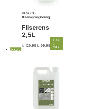
REVOCO
fliseimprægnering
Fliserens
2,5L
Tilføj
til
kr.
129,95
kr.
99,95
kurv
Udsalg!