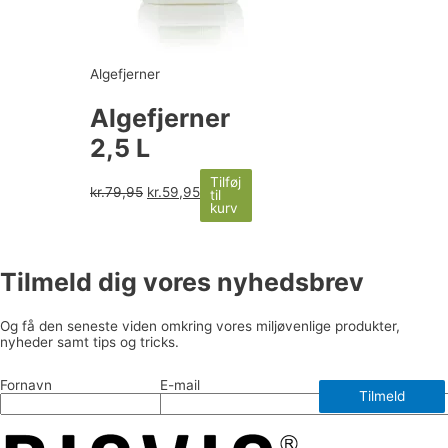
Algefjerner
Algefjerner
2,5 L
Tilføj
kr.
79,95
kr.
59,95
til
kurv
Tilmeld dig vores nyhedsbrev
Og få den seneste viden omkring vores miljøvenlige produkter,
nyheder samt tips og tricks.
Fornavn
E-mail