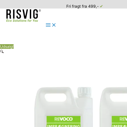
Fri fragt fra 499,-
✔
Main
Menu
Gå
til
Udsalg!
indholdet
🔍