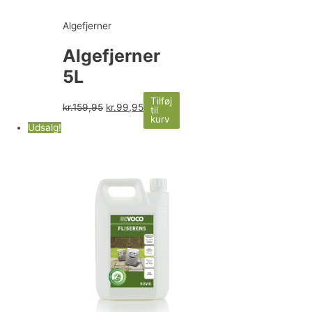
Algefjerner
Algefjerner
5L
Tilføj
kr.
159,95
kr.
99,95
til
kurv
Udsalg!