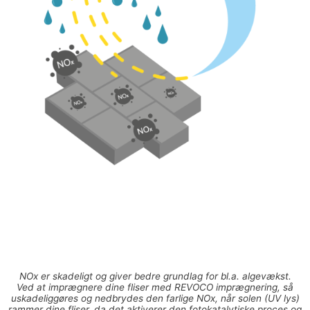
NOx er skadeligt og giver bedre grundlag for bl.a. algevækst.
Ved at imprægnere dine fliser med REVOCO imprægnering, så
uskadeliggøres og nedbrydes den farlige NOx, når solen (UV lys)
rammer dine fliser, da det aktiverer den fotokatalytiske proces og