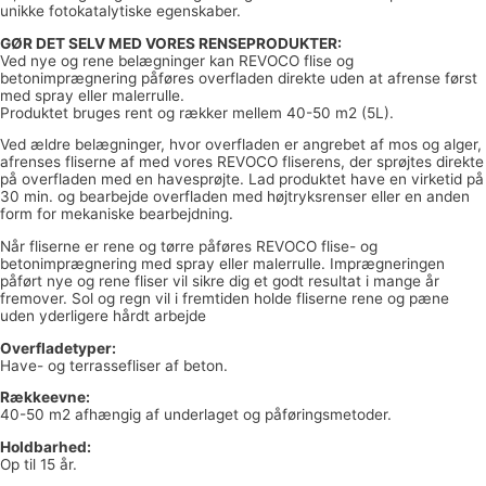
unikke fotokatalytiske egenskaber.
GØR DET SELV MED VORES RENSEPRODUKTER:
Ved nye og rene belægninger kan REVOCO flise og
betonimprægnering påføres overfladen direkte uden at afrense først
med spray eller malerrulle.
Produktet bruges rent og rækker mellem 40-50 m2 (5L).
Ved ældre belægninger, hvor overfladen er angrebet af mos og alger,
afrenses fliserne af med vores REVOCO fliserens, der sprøjtes direkte
på overfladen med en havesprøjte. Lad produktet have en virketid på
30 min. og bearbejde overfladen med højtryksrenser eller en anden
form for mekaniske bearbejdning.
Når fliserne er rene og tørre påføres REVOCO flise- og
betonimprægnering med spray eller malerrulle. Imprægneringen
påført nye og rene fliser vil sikre dig et godt resultat i mange år
fremover. Sol og regn vil i fremtiden holde fliserne rene og pæne
uden yderligere hårdt arbejde
Overfladetyper:
Have- og terrassefliser af beton.
Rækkeevne:
40-50 m2 afhængig af underlaget og påføringsmetoder.
Holdbarhed:
Op til 15 år.