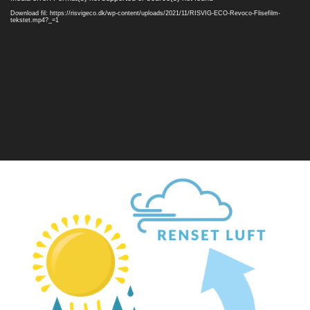
Download fil: https://risvigeco.dk/wp-content/uploads/2021/11/RISVIG-ECO-Revoco-Flisefilm-
tekstet.mp4?_=1