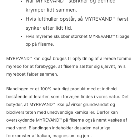
Når MYREVAND™ størkner og dermed
krymper lidt sammen.
Hvis lufthuller opstår, så MYREVAND™ først
synker efter lidt tid.
Hvis myrerne skubber størknet MYREVAND™ tilbage
op på fliserne.
MYREVAND™ kan også bruges til opfyldning af allerede tomme
myrebo for at forebygge, at fliserne sætter sig ujævnt, hvis
myreboet falder sammen.
Blandingen er et 100% naturligt produkt med et indhold
bestående af lerarter, som i forvejen findes i vores natur. Det
betyder, at MYREVAND™ ikke påvirker grundvandet og
biodiversiteten med unødvendige kemikalier. Derfor kan
overskydende MYREVAND™ på fliserne også nemt vaskes af
med vand. Blandingen indeholder desuden naturlige
forekomster af kalium, magnesium og jern.