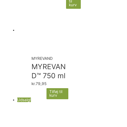
til
kurv
MYREVAND
MYREVAN
D™ 750 ml
kr.
79,95
Tilføj til
kurv
Udsalg!