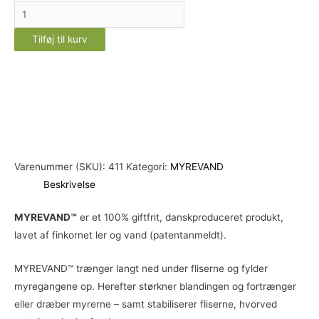
MYREVAND™
2,5
Tilføj til kurv
L
+
2,5
L
antal
Varenummer (SKU):
411
Kategori:
MYREVAND
Beskrivelse
MYREVAND™
er et 100% giftfrit, danskproduceret produkt,
lavet af finkornet ler og vand (patentanmeldt).
MYREVAND™ trænger langt ned under fliserne og fylder
myregangene op. Herefter størkner blandingen og fortrænger
eller dræber myrerne – samt stabiliserer fliserne, hvorved