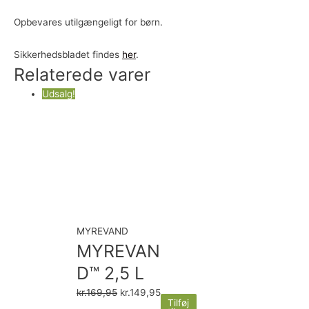
Opbevares utilgængeligt for børn.
Sikkerhedsbladet findes
her
.
Relaterede varer
Udsalg!
MYREVAND
MYREVAN
D™ 2,5 L
kr.
169,95
kr.
149,95
Tilføj