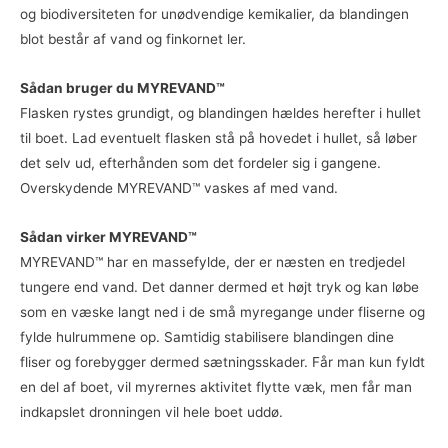
og biodiversiteten for unødvendige kemikalier, da blandingen
blot består af vand og finkornet ler.
Sådan bruger du MYREVAND™
Flasken rystes grundigt, og blandingen hældes herefter i hullet
til boet. Lad eventuelt flasken stå på hovedet i hullet, så løber
det selv ud, efterhånden som det fordeler sig i gangene.
Overskydende MYREVAND™ vaskes af med vand.
Sådan virker MYREVAND™
MYREVAND™ har en massefylde, der er næsten en tredjedel
tungere end vand. Det danner dermed et højt tryk og kan løbe
som en væske langt ned i de små myregange under fliserne og
fylde hulrummene op. Samtidig stabilisere blandingen dine
fliser og forebygger dermed sætningsskader. Får man kun fyldt
en del af boet, vil myrernes aktivitet flytte væk, men får man
indkapslet dronningen vil hele boet uddø.