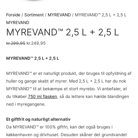
Forside
/
Sortiment
/
MYREVAND
/ MYREVAND™ 2,5 L + 2,5 L
MYREVAND
MYREVAND™ 2,5 L + 2,5 L
kr.
299,95
kr.
249,95
MYREVAND™ 2,5 L + 2,5 L
MYREVAND™ er et naturligt produkt, der bruges til opfyldning af
huller og gange skabt af myrer. Med 2,5 L + 2,5 L har du nok
MYREVAND™ til at bekæmpe et stort myrebo. Vi anbefaler, at
du tilkøber
750 ml flasken
, så du lettere kan hælde blandingen
ned i myregangene.
Et giftfrit og naturligt alternativ
Da MYREVAND™ er 100% giftfri, kan det også bruges i
køkkenhaven og drivhuset. Desuden skåner det grundvandet