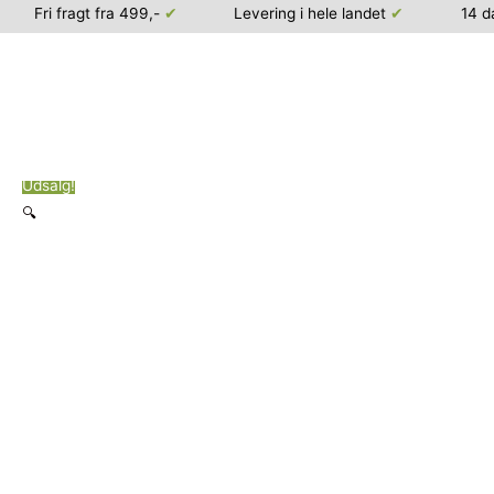
Fri fragt fra 499,-
✔
Levering i hele landet
✔
14 d
Gå
Udsalg!
til
🔍
indholdet