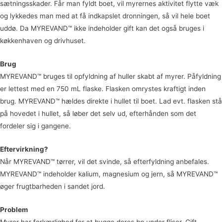
sætningsskader. Får man fyldt boet, vil myrernes aktivitet flytte væk
og lykkedes man med at få indkapslet dronningen, så vil hele boet
uddø. Da MYREVAND™ ikke indeholder gift kan det også bruges i
køkkenhaven og drivhuset.
Brug
MYREVAND™ bruges til opfyldning af huller skabt af myrer. Påfyldning
er lettest med en 750 mL flaske. Flasken omrystes kraftigt inden
brug. MYREVAND™ hældes direkte i hullet til boet. Lad evt. flasken stå
på hovedet i hullet, så løber det selv ud, efterhånden som det
fordeler sig i gangene.
Eftervirkning?
Når MYREVAND™ tørrer, vil det svinde, så efterfyldning anbefales.
MYREVAND™ indeholder kalium, magnesium og jern, så MYREVAND™
øger frugtbarheden i sandet jord.
Problem
Myrer har forkærlighed for at bygge deres bo under fliser. Gift,