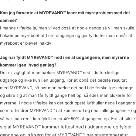
Kan jeg forvente at MYREVAND™ løser mit myreproblem med det
samme?
I mange tilfælde ja, men vi ved også at nogle gange så vil man skulle
bekæmpe myreboet af flere omgange og genfylde før man opnår at
myreboet er blevet inaktiv.
Jeg har fyldt MYREVAND™ ned i en af udgangene, men myrerne
kommer igen, hvad gør jeg?
Det er vigtigt at man hælder MYREVAND™ ned i de forskellige
udgange og ikke kun i en udgang. For at opnå det bedste resultat
med MYREVAND, så bør man hælde det ned i de forskellige udgange
og sikre sig at man får fyldt gange helt op, således man blokerer for
myrerne. I nogle tilfælde kan der godt opstå lufthuller nede i gangene
som forhindrer MYREVAND™ i at komme ud og ned i alle gangene – og
For at sikre
så har man reelt kun fyldt en ca.40-50% af gangene op.
sig at MYREVAND™ kommer lettest ned i udgangene og fylder
gangene op, så sørg for at MYREVAND™ har stuetemperatur