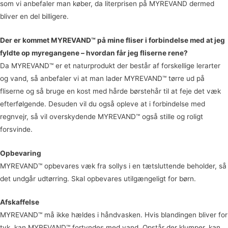
som vi anbefaler man køber, da literprisen på MYREVAND dermed
bliver en del billigere.
Der er kommet MYREVAND™ på mine fliser i forbindelse med at jeg
fyldte op myregangene – hvordan får jeg fliserne rene?
Da MYREVAND™ er et naturprodukt der består af forskellige lerarter
og vand, så anbefaler vi at man lader MYREVAND™ tørre ud på
fliserne og så bruge en kost med hårde børstehår til at feje det væk
efterfølgende. Desuden vil du også opleve at i forbindelse med
regnvejr, så vil overskydende MYREVAND™ også stille og roligt
forsvinde.
Opbevaring
MYREVAND™ opbevares væk fra sollys i en tætsluttende beholder, så
det undgår udtørring. Skal opbevares utilgængeligt for børn.
Afskaffelse
MYREVAND™ må ikke hældes i håndvasken. Hvis blandingen bliver for
tyk, kan MYREVAND™ fortyndes med vand. Opstår der klumper, kan