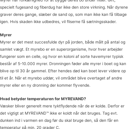
specielt fugesand og fiberdug har ikke den store virkning. Når dyrene
graver deres gange, slæber de sand op, som man ikke kan få tilbage
igen. Hvis skaden ikke udbedres, vil fliserne få sætningsskader.
Myrer
Myrer er det mest succesfulde dyr på jorden, både målt på antal og
samlet vægt. Et myrebo er en superorganisme, hvor hver arbejder
fungerer som en celle, og hvor en koloni af sorte havemyrer typisk
består af 5-10.000 myrer. Dronningen føder alle myrer i boet og kan
blive op til 30 år gammel. Efter hendes død kan boet lever videre op
til et år. Når et myrebo uddør, vil området blive overtaget af andre
myrer eller en ny dronning der kommer flyvende.
Hvad betyder temperaturen for MYREVAND?
Væsker bliver generelt mere tyktflydende når de er kolde. Derfor er
det vigtigt at MYREVAND™ ikke er koldt når det bruges. Tag evt.
dunken ind i varmen en dag før du skal bruge den, så den får en
temperatur på min. 20 grader C.