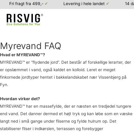
Fri fragt fra 499,-
✔
Levering i hele landet
✔
14 d
Myrevand FAQ
Gå
til
Hvad er MYREVAND™?
indholdet
MYREVAND™ er “flydende jord”. Det består af forskellige lerarter, der
er opslæmmet i vand, også kaldet en kolloid. Leret er meget
finkornede jordtyper hentet i bakkelandskabet nær Vissenbjerg på
Fyn.
Hvordan virker det?
MYREVAND™ har en massefylde, der er næsten en tredjedel tungere
end vand. Det danner dermed et højt tryk og kan løbe som en væske
langt ned i små gange under fliserne og fylde hulrum op. Det
stabiliserer fliser i indkørslen, terrassen og forebygger