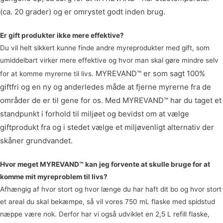
(ca. 20 grader) og er omrystet godt inden brug.
Er gift produkter ikke mere effektive?
Du vil helt sikkert kunne finde andre myreprodukter med gift, som
umiddelbart virker mere effektive og hvor man skal gøre mindre selv
MYREVAND™ er som sagt 100%
for at komme myrerne til livs.
giftfri og en ny og anderledes måde at fjerne myrerne fra de
områder de er til gene for os. Med MYREVAND™ har du taget et
standpunkt i forhold til miljøet og bevidst om at vælge
giftprodukt fra og i stedet vælge et miljøvenligt alternativ der
skåner grundvandet.
Hvor meget MYREVAND™ kan jeg forvente at skulle bruge for at
komme mit myreproblem til livs?
Afhængig af hvor stort og hvor længe du har haft dit bo og hvor stort
et areal du skal bekæmpe, så vil vores 750 mL flaske med spidstud
næppe være nok. Derfor har vi også udviklet en 2,5 L refill flaske,